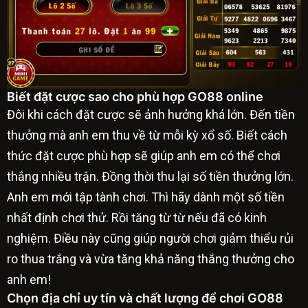
Biết đặt cược sao cho phù hợp GO88 online
Đôi khi cách đặt cược sẽ ảnh hưởng khá lớn. Đến tiền
thưởng mà anh em thu về từ mỗi kỳ xổ số. Biết cách
thức đặt cược phù hợp sẽ giúp anh em có thể chơi
thắng nhiều trận. Đồng thời thu lại số tiền thưởng lớn.
Anh em mới tập tành chơi. Thì hãy dành một số tiền
nhất định chơi thử. Rồi tăng từ từ nếu đã có kinh
nghiệm. Điều này cũng giúp người chơi giảm thiểu rủi
ro thua trắng và vừa tăng khả năng thắng thưởng cho
anh em!
Chọn địa chỉ uy tín và chất lượng để chơi GO88