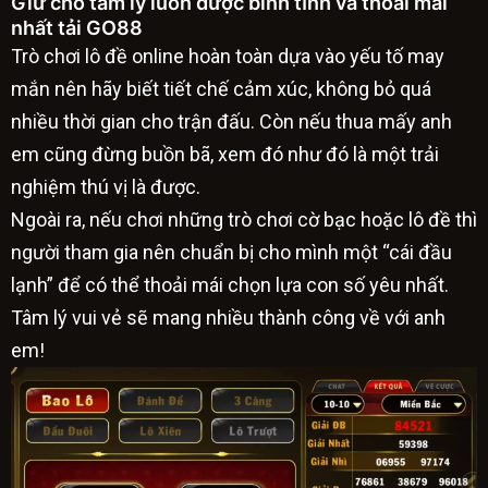
Giữ cho tâm lý luôn được bình tĩnh và thoải mái
nhất tải GO88
Trò chơi lô đề online hoàn toàn dựa vào yếu tố may
mắn nên hãy biết tiết chế cảm xúc, không bỏ quá
nhiều thời gian cho trận đấu. Còn nếu thua mấy anh
em cũng đừng buồn bã, xem đó như đó là một trải
nghiệm thú vị là được.
Ngoài ra, nếu chơi những trò chơi cờ bạc hoặc lô đề thì
người tham gia nên chuẩn bị cho mình một “cái đầu
lạnh” để có thể thoải mái chọn lựa con số yêu nhất.
Tâm lý vui vẻ sẽ mang nhiều thành công về với anh
em!