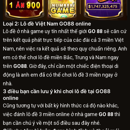
Loại 2: Lô đề Việt Nam GO88 online
Lô đề ở nhà game uy tín nhất thế giới
GO 88
sẽ căn cứ
trên kết quả phát trực tiếp của các đài cả 3 miền Việt
Nam, nên việc ra kết quả sẽ theo quy chuẩn riêng. Anh
em có thể chơi lô đề miền Bắc, Trung và Nam ngay
trên
GO88
. Giờ đây, chỉ cần một chiếc điện thoại di
động là anh em đã có thể chơi lô đề 3 miền ngay ở
nhà.
3 điều bạn cần lưu ý khi chơi lô đề tại GO88
online
Cũng tương tự với bất kỳ hình thức cá độ nào khác,
việc đánh lô đề 3 miền online ở nhà game
GO 88
thì
bạn cần chú ý về một số điều sau đây nhé.