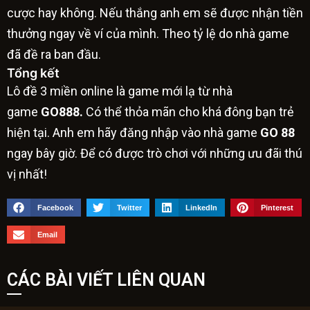
cược hay không. Nếu thắng anh em sẽ được nhận tiền
thưởng ngay về ví của mình. Theo tỷ lệ do nhà game
đã đề ra ban đầu.
Tổng kết
Lô đề 3 miền online là game mới lạ từ nhà
game
GO888.
Có thể thỏa mãn cho khá đông bạn trẻ
hiện tại. Anh em hãy đăng nhập vào nhà game
GO 88
ngay bây giờ. Để có được trò chơi với những ưu đãi thú
vị nhất!
Facebook
Twitter
LinkedIn
Pinterest
Email
CÁC BÀI VIẾT LIÊN QUAN