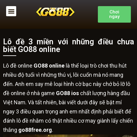
Chơi
ngay
Lô đề 3 miền với những điều chưa
biết GO88 online
Lô đề online
GO88 online
là thể loại trò chơi thu hút
nhiều độ tuổi vì những thú vị, lôi cuốn mà nó mang
đến. Anh em say mê loại hình cờ bạc này chớ bỏ lỡ lô
đề online ở nhà game
GO88 ios
chất lượng hàng đầu
Việt Nam. Và tất nhiên, bài viết dưới đây sẽ bật mí
ngay 3 điều quan trọng anh em nhất định phải biết để
đánh lô đề nhằm có thật nhiều cơ may giành lấy chiến
thắng
go88free.org
.