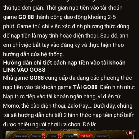
thủ tục đơn giản. Thời gian nạp tiền vào tài khoản
game
GO 88
thành công dao động khoảng 2-5
phút. Game thủ chỉ việc xác định phương thức dùng
để nạp tiền là máy tính hoặc điện thoại. Sau đó, anh
em chỉ việc bắt tay vào đăng ký và thực hiện theo
hướng dẫn của hệ thống.
Hướng dẫn chi tiết cách nạp tiền vào tài khoản
LINK VÀO GO88
Nhà game
GO88
cung cấp đa dạng các phương thức
nạp tiền vào tài khoản game
TẢI GO88
. Điển hình như:
Nạp trực tiếp vào tài khoản ngân hàng, ví điện tử
Momo, thẻ cào điện thoại, Zalo Pay,….Dưới đây, chúng
tôi sẽ hướng dẫn chi tiết 2 hình thức nạp tiền phổ biến
được nhiều người chơi lựa chọn. Đó là: