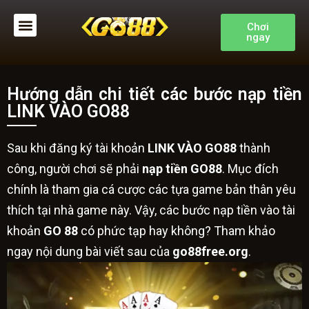
Chơi
ngay
Hướng dẫn chi tiết các bước nạp tiền
LINK VÀO GO88
Sau khi đăng ký tài khoản
LINK VÀO GO88
thành
công, người chơi sẽ phải
nạp tiền GO88
. Mục đích
chính là tham gia cá cược các tựa game bản thân yêu
thích tại nhà game này. Vậy, các bước nạp tiền vào tài
khoản
GO 88
có phức tạp hay không? Tham khảo
ngay nội dung bài viết sau của
go88free.org
.