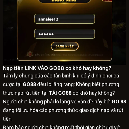
Nạp tiền LINK VÀO GO88 có khó hay không?
Tâm lý chung của các tân binh khi có ý định chơi cá
cược tại
GO88
đều lo lắng rằng: Không biết phương
thức nạp rút tiền tại
TẢI GO88
có khó hay không?
Người chơi không phải lo lắng về vấn đề này bởi
GO 88
đang tối ưu hóa các phương thức giao dịch nạp và rút
tiền.
Đảm bảo người chơi không mất thời gian chờ đợi với