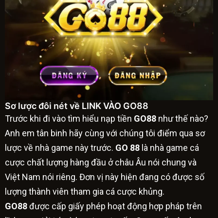
Sơ lược đôi nét về LINK VÀO GO88
Trước khi đi vào tìm hiểu nạp tiền
GO88
như thế nào?
Anh em tân binh hãy cùng với chúng tôi điểm qua sơ
lược về nhà game này trước.
GO 88
là nhà game cá
cược chất lượng hàng đầu ở châu Âu nói chung và
Việt Nam nói riêng. Đơn vị này hiện đang có được số
lượng thành viên tham gia cá cược khủng.
GO88
được cấp giấy phép hoạt động hợp pháp trên