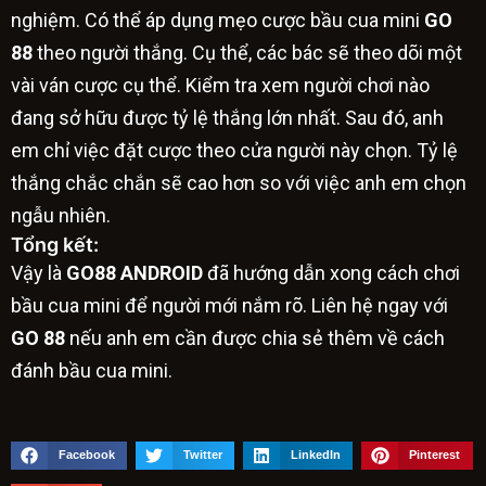
nghiệm. Có thể áp dụng mẹo cược bầu cua mini
GO
88
theo người thắng. Cụ thể, các bác sẽ theo dõi một
vài ván cược cụ thể. Kiểm tra xem người chơi nào
đang sở hữu được tỷ lệ thắng lớn nhất. Sau đó, anh
em chỉ việc đặt cược theo cửa người này chọn. Tỷ lệ
thắng chắc chắn sẽ cao hơn so với việc anh em chọn
ngẫu nhiên.
Tổng kết:
Vậy là
GO88 ANDROID
đã hướng dẫn xong cách chơi
bầu cua mini để người mới nắm rõ. Liên hệ ngay với
GO 88
nếu anh em cần được chia sẻ thêm về cách
đánh bầu cua mini.
Facebook
Twitter
LinkedIn
Pinterest