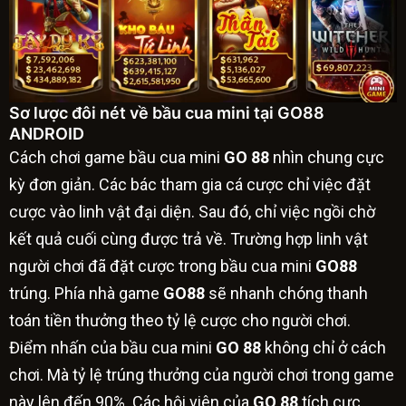
Sơ lược đôi nét về bầu cua mini tại GO88
ANDROID
Cách chơi game bầu cua mini
GO 88
nhìn chung cực
kỳ đơn giản. Các bác tham gia cá cược chỉ việc đặt
cược vào linh vật đại diện. Sau đó, chỉ việc ngồi chờ
kết quả cuối cùng được trả về. Trường hợp linh vật
người chơi đã đặt cược trong bầu cua mini
GO88
trúng. Phía nhà game
GO88
sẽ nhanh chóng thanh
toán tiền thưởng theo tỷ lệ cược cho người chơi.
Điểm nhấn của bầu cua mini
GO 88
không chỉ ở cách
chơi. Mà tỷ lệ trúng thưởng của người chơi trong game
này lên đến 90%. Các hội viên của
GO 88
tích cực