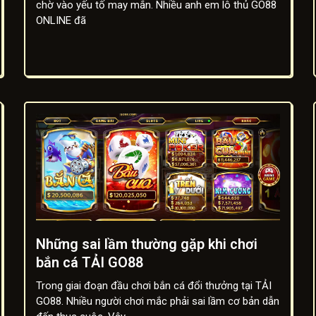
chờ vào yếu tố may mắn. Nhiều anh em lô thủ GO88
ONLINE đã
Những sai lầm thường gặp khi chơi
bắn cá TẢI GO88
Trong giai đoạn đầu chơi bắn cá đổi thưởng tại TẢI
GO88. Nhiều người chơi mắc phải sai lầm cơ bản dẫn