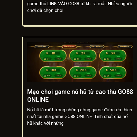
game thủ LINK VÀO GO88 từ khi ra mắt. Nhiều người
chơi đã chọn chơi
Mẹo chơi game nổ hũ từ cao thủ GO88
ONLINE
Nổ hũ là một trong những dòng game được ưa thích
nhất tại nhà game GO88 ONLINE. Tính chất của nổ
hũ khác với những