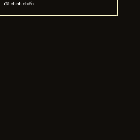
đã chinh chiến