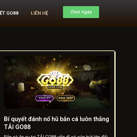
Chơi ngay
YẾT GO88
LIÊN HỆ
Bí quyết đánh nổ hũ bắn cá luôn thắng
TẢI GO88