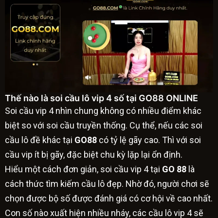
Thế nào là soi cầu lô vip 4 số tại GO88 ONLINE
Soi cầu vip 4 nhìn chung không có nhiều điểm khác
biệt so với soi cầu truyền thống. Cụ thể, nếu các soi
cầu lô đề khác tại
GO88
có tỷ lệ gãy cao. Thì với soi
cầu vip ít bị gãy, đặc biệt chu kỳ lặp lại ổn định.
Hiểu một cách đơn giản, soi cầu vip 4 tại
GO 88
là
cách thức tìm kiếm cầu lô đẹp. Nhờ đó, người chơi sẽ
chọn được bộ số được đánh giá có cơ hội về cao nhất.
Con số nào xuất hiện nhiều nháy, các cầu lô vip 4 sẽ