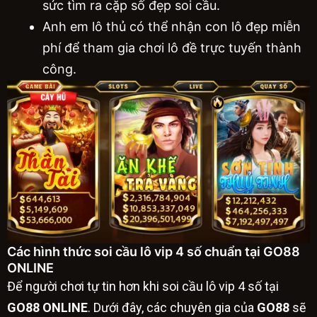
sức tìm ra cặp số đẹp soi cầu.
Anh em lô thủ có thể nhận con lô đẹp miễn
phí để tham gia chơi lô đề trực tuyến thành
công.
Các hình thức soi cầu lô vip 4 số chuẩn tại GO88
ONLINE
Để người chơi tự tin hơn khi soi cầu lô vip 4 số tại
GO88 ONLINE
. Dưới đây, các chuyên gia của
GO88
sẽ