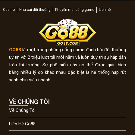
Casino
Nhà cái đổi thưởng
Khuyến mãi cổng game
Liên hệ
GO88
là một trong những cổng game đánh bài đổi thưởng
uy tín với 2 triệu lượt tải mỗi năm và luôn duy trì sự hấp dẫn
trên thị trường. Sự phổ biến này có thể được giải thích
bằng nhiều lý do khác nhau đặc biệt là hệ thống nạp rút
xanh chín siêu nhanh
VỀ CHÚNG TÔI
Về Chúng Tôi
Liên Hệ Go88