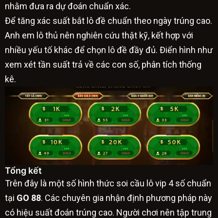
nhằm đưa ra dự đoán chuẩn xác.
Để tăng xác suất bắt lô đề chuẩn theo ngày trúng cao.
Anh em lô thủ nên nghiên cứu thật kỹ, kết hợp với
nhiều yếu tố khác để chọn lô đề đầy đủ. Điển hình như
xem xét tần suất trả về các con số, phân tích thống
kê.
Tổng kết
Trên đây là một số hình thức soi cầu lô vip 4 số chuẩn
tại
GO 88
. Các chuyên gia nhận định phương pháp này
có hiệu suất đoán trúng cao. Người chơi nên tập trung