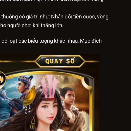
hưởng có giá trị như: Nhân đôi tiền cược, vòng
o người chơi khi thắng lớn.
n có loạt các biểu tượng khác nhau. Mục đích