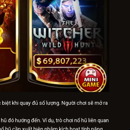
c biệt khi quay đủ số lượng. Người chơi sẽ mở ra
 đó hướng đến. Ví dụ, trò chơi nổ hũ liên quan
nổ hũ cần xuất hiện nhằm kích hoạt tính năng