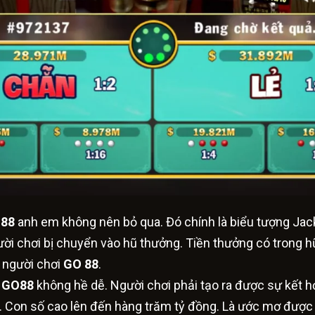
88
anh em không nên bỏ qua. Đó chính là biểu tượng Jack
i chơi bị chuyển vào hũ thưởng. Tiền thưởng có trong hũ 
 người chơi
GO 88
.
t
GO88
không hề dễ. Người chơi phải tạo ra được sự kết h
Con số cao lên đến hàng trăm tỷ đồng. Là ước mơ được 