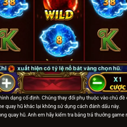
 hình dạng cố định. Chúng thay đổi phụ thuộc vào chủ đề
me quay hũ khác lại không sử dụng cách đánh dấu này.
rong quay hũ. Anh em hãy kiểm tra bảng trả thưởng game