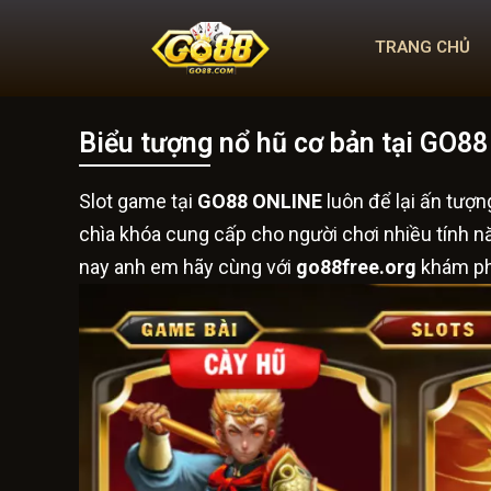
TRANG CHỦ
Biểu tượng nổ hũ cơ bản tại GO8
Slot game tại
GO88 ONLINE
luôn để lại ấn tượn
chìa khóa cung cấp cho người chơi nhiều tính 
nay anh em hãy cùng với
go88free.org
khám ph