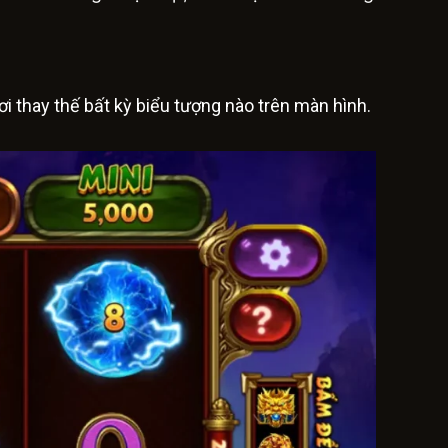
i thay thế bất kỳ biểu tượng nào trên màn hình.