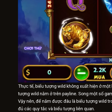
Thực tế, biểu tượng wild không xuất hiện ở một
tượng wild nằm ở trên payline. Song một số ga
Vậy nên, để nắm được đâu là biểu tượng wild t
đủ các quy tắc và biểu tượng liên quan.