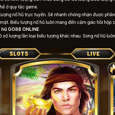
thể ở quy tắc game.
 tượng nổ hũ trực tuyến. Sẽ nhanh chóng nhận được phần t
 mặt. Biểu tượng nổ hũ luôn mang đến cảm giác hồi hộp ch
nổ hũ GO88 ONLINE
ó số lượng lẫn loại biểu tượng khác nhau. Song nổ hũ luô