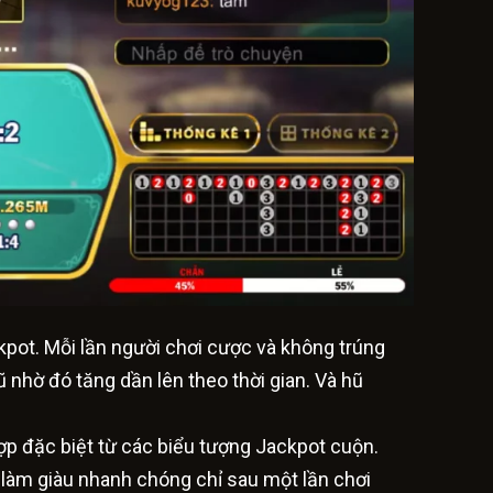
pot. Mỗi lần người chơi cược và không trúng
nhờ đó tăng dần lên theo thời gian. Và hũ
ợp đặc biệt từ các biểu tượng Jackpot cuộn.
làm giàu nhanh chóng chỉ sau một lần chơi