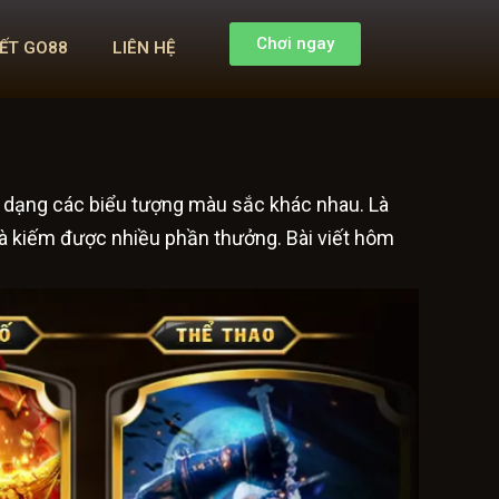
Chơi ngay
YẾT GO88
LIÊN HỆ
 đa dạng các biểu tượng màu sắc khác nhau. Là
và kiếm được nhiều phần thưởng. Bài viết hôm