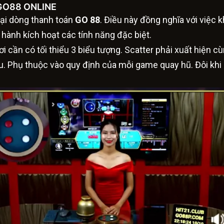
ũ GO88 ONLINE
 tại dòng thanh toán
GO 88
. Điều này đồng nghĩa với việc 
hành kích hoạt các tính năng đặc biệt.
 cần có tối thiểu 3 biểu tượng. Scatter phải xuất hiện cù
u. Phụ thuộc vào quy định của mỗi game quay hũ. Đôi kh