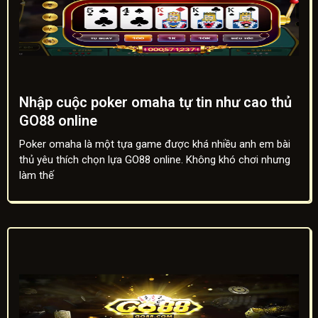
Nhập cuộc poker omaha tự tin như cao thủ
GO88 online
Poker omaha là một tựa game được khá nhiều anh em bài
thủ yêu thích chọn lựa GO88 online. Không khó chơi nhưng
làm thế