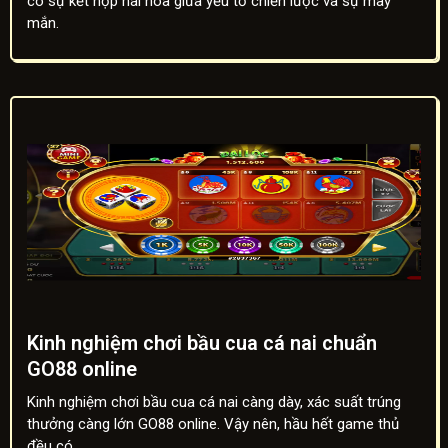
có sự kết hợp hài hòa giữa yếu tố chiến lược và sự may
mắn.
Kinh nghiệm chơi bầu cua cá nai chuẩn
GO88 online
Kinh nghiệm chơi bầu cua cá nai càng dày, xác suất trúng
thưởng càng lớn GO88 online. Vậy nên, hầu hết game thủ
đều có